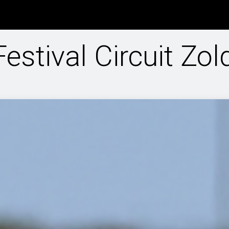
info
Rule book
Entries NDC
Special Events
Driftscho
stival Circuit Zol