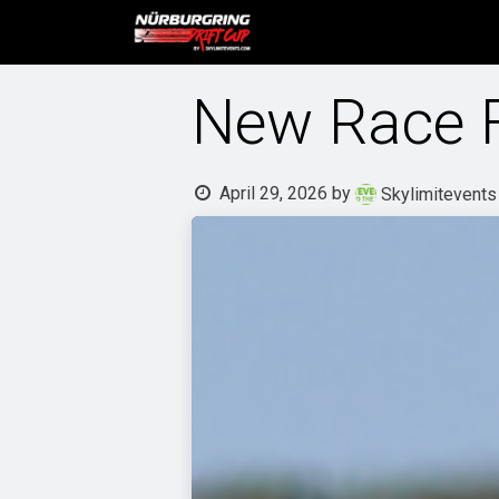
Skip to Content
Home
Tickets and event 
New Race Fe
April 29, 2026
by
Skylimitevents